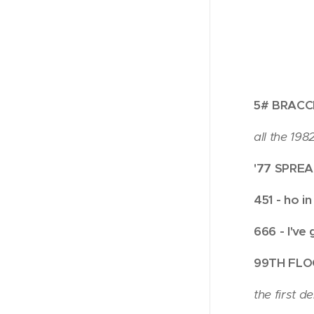
5# BRACCI
all the 198
'77 SPREA
451 - ho i
666 - I've
99TH FLOO
the first d