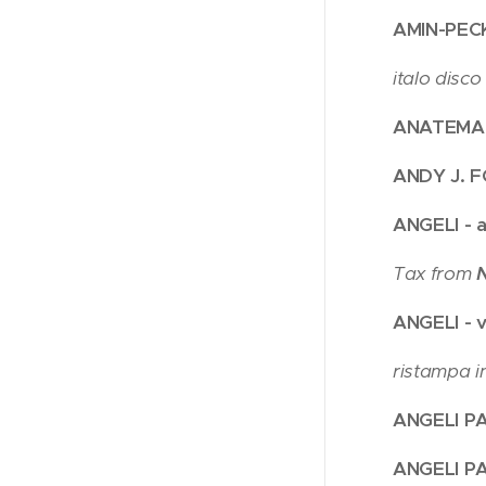
AMIN-PECK 
italo disco 
ANATEMA S
ANDY J. F
ANGELI - 
Tax from
ANGELI - v
ristampa in 
ANGELI PA
ANGELI P