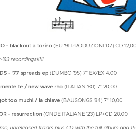
O - blackout a torino
(EU '91 PRODUZIONI '07) CD 12,0
2-'83 recordings!!!!!
DS - '77 spreads ep
(DUMBO '95) 7" EX/EX 4,00
n mente te / new wave rho
(ITALIAN '80) 7" 20,00
 got too much! / la chiave
(BAUSONGS '84) 7" 10,00
R - resurrection
(ONDE ITALIANE '23) LP+CD 20,00
emo, unreleased tracks plus CD with the full album and 16 l