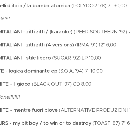
elli d'italia / la bomba atomica
(POLYDOR '78) 7" 30,00
!!!!!
ALIANI - zitti zitti / (karaoke)
(PEER-SOUTHERN '92) 7
ALIANI - zitti zitti (4 versions)
(IRMA '91) 12" 6,00
ALIANI - stile libero
(SUGAR '92) LP 10,00
 - logica dominante ep
(S.O.A. '94) 7" 10,00
TE - il gioco
(BLACK OUT '97) CD 8,00
ne!!!!!!!!
ITE - mentre fuori piove
(ALTERNATIVE PRODUZIONI '0
S - my bit boy / to win or to destroy
(TOAST '87) 7" 