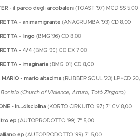
 - il parco degli arcobaleni
(TOAST '97) MCD SS 5,00
ETTA - animamigrante
(ANAGRUMBA '93) CD 8,00
ETTA - lingo
(BMG '96) CD 8,00
ETTA - 4/4
(BMG '99) CD EX 7,00
ETTA - imaginaria
(BMG '01) CD 8,00
MARIO - mario altacima
(RUBBER SOUL '23) LP+CD 20
o Bonizio (Church of Violence, Arturo, Totò Zingaro)
NE - in…disciplina
(KORTO CIRKUITO '97) 7" CV 8,00
ltro ep
(AUTOPRODOTTO '99) 7" 5,00
alliano ep
(AUTOPRODOTTO '99) 7" 5,00