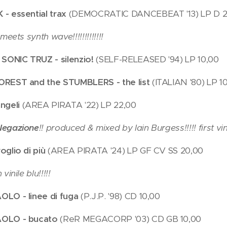
- essential trax
(DEMOCRATIC DANCEBEAT '13) LP D 2
meets synth wave!!!!!!!!!!!!!
ONIC TRUZ - silenzio!
(SELF-RELEASED '94) LP 10,00
OREST and the STUMBLERS - the list
(ITALIAN '80) LP 1
angeli
(AREA PIRATA '22) LP 22,00
Negazione
!! produced & mixed by Iain Burgess!!!!!
first vi
oglio di più
(AREA PIRATA '24) LP GF CV SS 20,00
vinile blu!!!!!
OLO - linee di fuga
(P.J.P. '98) CD 10,00
AOLO - bucato
(ReR MEGACORP '03) CD GB 10,00