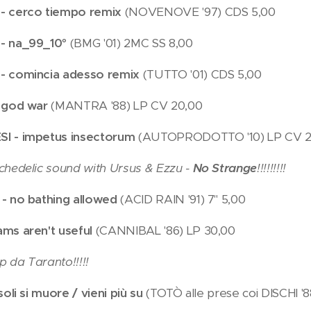
- cerco tiempo remix
(NOVENOVE '97) CDS 5,00
- na_99_10°
(BMG '01) 2MC SS 8,00
- comincia adesso remix
(TUTTO '01) CDS 5,00
x god war
(MANTRA '88) LP CV 20,00
I - impetus insectorum
(AUTOPRODOTTO '10) LP CV 2
chedelic sound with Ursus & Ezzu -
No Strange
!!!!!!!!!
 - no bathing allowed
(ACID RAIN '91) 7" 5,00
ams aren't useful
(CANNIBAL '86) LP 30,00
 da Taranto!!!!!
soli si muore / vieni più su
(TOTÒ alle prese coi DISCHI '8