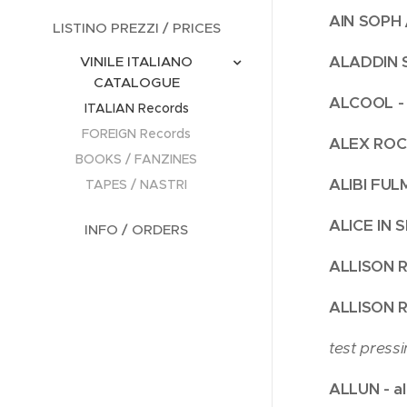
AIN SOPH /
LISTINO PREZZI / PRICES
ALADDIN S
VINILE ITALIANO
CATALOGUE
ALCOOL - s
ITALIAN Records
FOREIGN Records
ALEX ROCK 
BOOKS / FANZINES
ALIBI FULM
TAPES / NASTRI
ALICE IN S
INFO / ORDERS
ALLISON RU
ALLISON R
test pressi
ALLUN - a