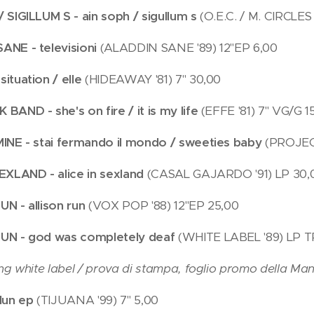
 SIGILLUM S - ain soph / sigullum s
(O.E.C. / M. CIRCLES
ANE - televisioni
(ALADDIN SANE '89) 12"EP 6,00
ituation / elle
(HIDEAWAY '81) 7" 30,00
BAND - she's on fire / it is my life
(EFFE '81) 7" VG/G 1
INE - stai fermando il mondo / sweeties baby
(PROJECT
EXLAND - alice in sexland
(CASAL GAJARDO '91) LP 30,
N - allison run
(VOX POP '88) 12"EP 25,00
UN - god was completely deaf
(WHITE LABEL '89) LP 
ng white label / prova di stampa, foglio promo della Mantr
llun ep
(TIJUANA '99) 7" 5,00