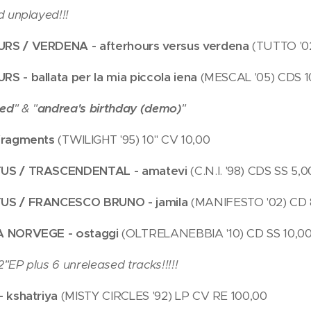
d unplayed!!!
S / VERDENA - afterhours versus verdena
(TUTTO '0
 - ballata per la mia piccola iena
(MESCAL '05) CDS 1
bed
" & "
andrea's birthday (demo)
"
fragments
(TWILIGHT '95) 10" CV 10,00
US / TRASCENDENTAL - amatevi
(C.N.I. '98) CDS SS 5,0
US / FRANCESCO BRUNO - jamila
(MANIFESTO '02) CD 
 NORVEGE - ostaggi
(OLTRELANEBBIA '10) CD SS 10,0
12"EP plus 6 unreleased tracks!!!!!
- kshatriya
(MISTY CIRCLES '92) LP CV RE 100,00